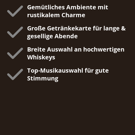
m
l
l
Gemütliches Ambiente mit
O
a
a
rustikalem Charme
v
y
y
e
Große Getränkekarte für lange &
ö
ö
gesellige Abende
r
f
f
l
f
f
Breite Auswahl an hochwertigen
a
Whiskeys
n
n
y
e
e
Top-Musikauswahl für gute
ö
n
n
Stimmung
f
f
n
e
n
FEIERN IN BESTER